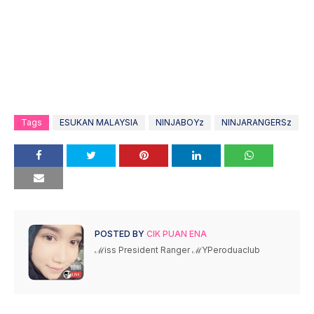
Tags
ESUKAN MALAYSIA
NINJABOYz
NINJARANGERSz
POSTED BY
CIK PUAN ENA
ℳiss President Ranger ℳYPeroduaclub