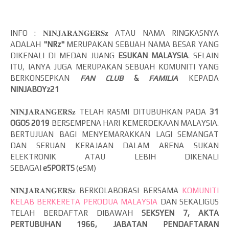
INFO : 𝐍𝐈𝐍𝐉𝐀𝐑𝐀𝐍𝐆𝐄𝐑𝐒𝐳 ATAU NAMA RINGKASNYA
ADALAH
"
NRz"
MERUPAKAN
SEBUAH NAMA BESAR YANG
DIKENALI DI MEDAN JUANG
ESUKAN MALAYSIA
. SELAIN
ITU, IANYA JUGA MERUPAKAN SEBUAH KOMUNITI YANG
BERKONSEPKAN
FAN CLUB
&
FAMILIA
KEPADA
NINJABOYz21
𝐍𝐈𝐍𝐉𝐀𝐑𝐀𝐍𝐆𝐄𝐑𝐒𝐳
TELAH RASMI DITUBUHKAN PADA
31
OGOS 2019
BERSEMPENA HARI KEMERDEKAAN MALAYSIA.
BERTUJUAN BAGI MENYEMARAKKAN LAGI SEMANGAT
DAN SERUAN KERAJAAN DALAM ARENA SUKAN
ELEKTRONIK ATAU LEBIH DIKENALI
SEBAGAI
eSPORTS
(eSM)
𝐍𝐈𝐍𝐉𝐀𝐑𝐀𝐍𝐆𝐄𝐑𝐒𝐳 BERKOLABORASI BERSAMA
KOMUNITI
KELAB BERKERETA PERODUA MALAYSIA
DAN SEKALIGUS
TELAH BERDAFTAR DIBAWAH
SEKSYEN 7, AKTA
PERTUBUHAN 1966, JABATAN PENDAFTARAN