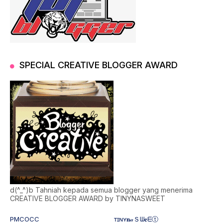
SPECIAL CREATIVE BLOGGER AWARD
d(^_^)b Tahniah kepada semua blogger yang menerima
CREATIVE BLOGGER AWARD by TINYNASWEET
PMCOCC
ᴛɪɴʏ𝐧𝒶Ｓᗯ𝐞ᗴⓣ