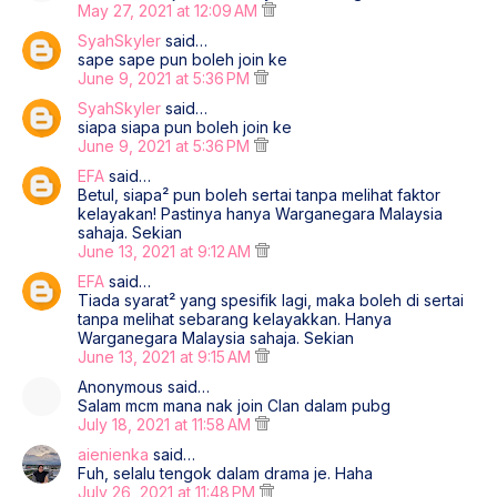
May 27, 2021 at 12:09 AM
SyahSkyler
said…
sape sape pun boleh join ke
June 9, 2021 at 5:36 PM
SyahSkyler
said…
siapa siapa pun boleh join ke
June 9, 2021 at 5:36 PM
EFA
said…
Betul, siapa² pun boleh sertai tanpa melihat faktor
kelayakan! Pastinya hanya Warganegara Malaysia
sahaja. Sekian
June 13, 2021 at 9:12 AM
EFA
said…
Tiada syarat² yang spesifik lagi, maka boleh di sertai
tanpa melihat sebarang kelayakkan. Hanya
Warganegara Malaysia sahaja. Sekian
June 13, 2021 at 9:15 AM
Anonymous said…
Salam mcm mana nak join Clan dalam pubg
July 18, 2021 at 11:58 AM
aienienka
said…
Fuh, selalu tengok dalam drama je. Haha
July 26, 2021 at 11:48 PM