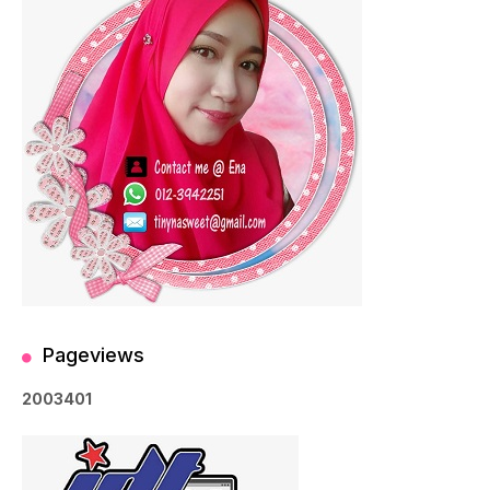
Pageviews
2
0
0
3
4
0
1