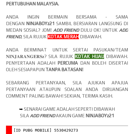
PERTUBUHAN MALAYSIA.
ANDA INGIN BERMAIN BERSAMA - SAMA
DENGAN
NINJABOYz21
SAMBIL BERSIARAN LANGSUNG DI
MEDAN SOSIAL? JOM!
ADD FRIEND
DULU OK! UNTUK
ADD
FRIEND
, SILA RUJUK
KOTAK MERAH
DIBAWAH.
ANDA BERMINAT UNTUK SERTAI PASUKAN/TEAM
𝐍𝐈𝐍𝐉𝐀𝐑𝐀𝐍𝐆𝐄𝐑𝐒𝐳? SILA RUJUK
KOTAK HIJAU
DIBAWAH.
PENYERTAAN ADALAH
PERCUMA
DAN BOLEH DISERTAI
OLEH SESIAPAPUN
TANPA BATASAN!
SEBARANG PERTANYAAN, SILA AJUKAN APAJUA
PERTANYAAN ATAUPUN SOALAN ANDA DIRUANGAN
COMMENT PALING BAWAH! SEKIAN, TERIMA KASIH.
➥
SENARAI GAME ADALAH SEPERTI DIBAWAH
SILA
ADD FRIEND
AKAUN GAME
NINJABOYz21