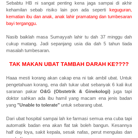
Sebabtu HB ni sangat penting kena jaga sampai di akhir
kehamilan sebab risiko lain pon ada seperti
keguguran,
kematian ibu dan anak, anak lahir pramatang dan tumbesaran
bayi terganggu.
Nasib baiklah masa Sumayyah lahir tu dah 37 minggu dah
cukup matang. Jadi sepanjang usia dia dah 5 tahun tiada
masalah tumbesaran.
TAK MAKAN UBAT TAMBAH DARAH KE????
Haaa mesti korang akan cakap ena ni tak ambil ubat. Untuk
pengetahuan korang, ena dah tukar ubat sebanyak 6 kali ikut
saranan pakar
O&G (Obstetrik & Ginekologi)
juga tapi
doktor sahkan ada ibu hamil yang macam ena jenis badan
yang
"Unable to tolerate"
untuk sebarang ubat.
Dari ubat hospital sampai lah ke farmasi semua ena cuba tapi
automatik badan ena akan flat tak boleh bangun. Kesannya
half day loya, sakit kepala, sesak nafas, perut mengulas dan