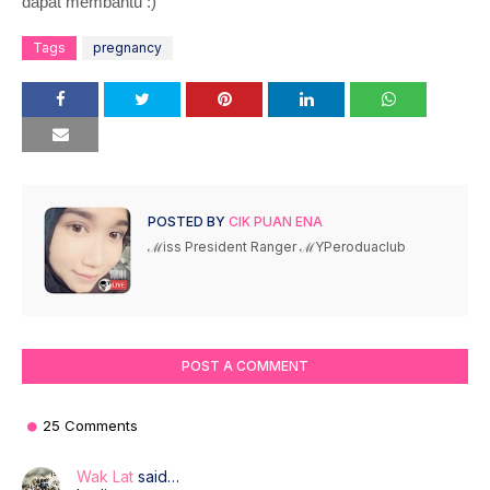
dapat membantu :)
Tags
pregnancy
POSTED BY
CIK PUAN ENA
ℳiss President Ranger ℳYPeroduaclub
POST A COMMENT
25 Comments
Wak Lat
said…