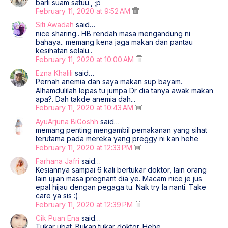
barli suam satuu., ;p
February 11, 2020 at 9:52 AM
Siti Awadah
said…
nice sharing.. HB rendah masa mengandung ni
bahaya.. memang kena jaga makan dan pantau
kesihatan selalu..
February 11, 2020 at 10:00 AM
Ezna Khalili
said…
Pernah anemia dan saya makan sup bayam.
Alhamdulilah lepas tu jumpa Dr dia tanya awak makan
apa?. Dah takde anemia dah...
February 11, 2020 at 10:43 AM
AyuArjuna BiGoshh
said…
memang penting mengambil pemakanan yang sihat
terutama pada mereka yang preggy ni kan hehe
February 11, 2020 at 12:33 PM
Farhana Jafri
said…
Kesiannya sampai 6 kali bertukar doktor, lain orang
lain ujian masa pregnant dia ye. Macam nice je jus
epal hijau dengan pegaga tu. Nak try la nanti. Take
care ya sis :)
February 11, 2020 at 12:39 PM
Cik Puan Ena
said…
Tukar ubat. Bukan tukar doktor. Hehe