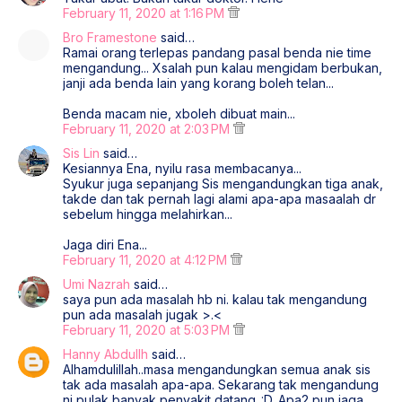
February 11, 2020 at 1:16 PM
Bro Framestone
said…
Ramai orang terlepas pandang pasal benda nie time
mengandung... Xsalah pun kalau mengidam berbukan,
janji ada benda lain yang korang boleh telan...
Benda macam nie, xboleh dibuat main...
February 11, 2020 at 2:03 PM
Sis Lin
said…
Kesiannya Ena, nyilu rasa membacanya...
Syukur juga sepanjang Sis mengandungkan tiga anak,
takde dan tak pernah lagi alami apa-apa masaalah dr
sebelum hingga melahirkan...
Jaga diri Ena...
February 11, 2020 at 4:12 PM
Umi Nazrah
said…
saya pun ada masalah hb ni. kalau tak mengandung
pun ada masalah jugak >.<
February 11, 2020 at 5:03 PM
Hanny Abdullh
said…
Alhamdulillah..masa mengandungkan semua anak sis
tak ada masalah apa-apa. Sekarang tak mengandung
ni pulak banyak penyakit datang..:D. Apa2 pun jaga