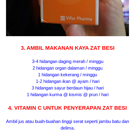
3. AMBIL MAKANAN KAYA ZAT BESI
3-4 hidangan daging merah / minggu
2 hidangan organ dalaman / minggu
1 hidangan kekerang / minggu
1-2 hidangan ikan @ ayam / hari
3 hidangan sayur berdaun hijau / hari
1 hidangan kurma @ kismis @ prun / hari
4. VITAMIN C UNTUK PENYERAPAN ZAT BESI
Ambil jus atau buah-buahan tinggi serat seperti jambu batu dan
delima.