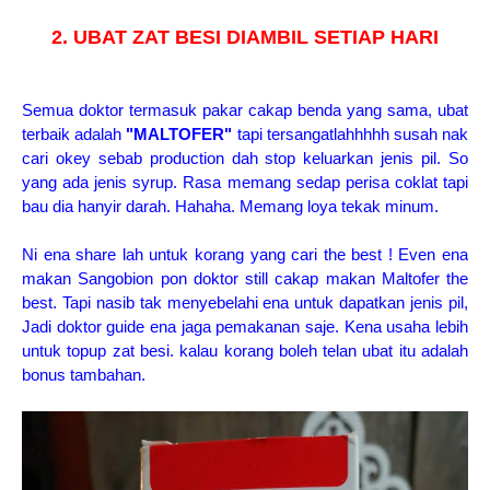
2. UBAT ZAT BESI DIAMBIL SETIAP HARI
Semua doktor termasuk pakar cakap benda yang sama, ubat
terbaik adalah
"MALTOFER"
tapi tersangatlahhhhh susah nak
cari okey sebab production dah stop keluarkan jenis pil. So
yang ada jenis syrup. Rasa memang sedap perisa coklat tapi
bau dia hanyir darah. Hahaha. Memang loya tekak minum.
Ni ena share lah untuk korang yang cari the best ! Even ena
makan Sangobion pon doktor still cakap makan Maltofer the
best. Tapi nasib tak menyebelahi ena untuk dapatkan jenis pil,
Jadi doktor guide ena jaga pemakanan saje. Kena usaha lebih
untuk topup zat besi. kalau korang boleh telan ubat itu adalah
bonus tambahan.