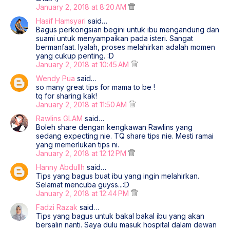
January 2, 2018 at 8:20 AM
Hasif Hamsyari
said…
Bagus perkongsian begini untuk ibu mengandung dan
suami untuk menyampaikan pada isteri. Sangat
bermanfaat. Iyalah, proses melahirkan adalah momen
yang cukup penting. :D
January 2, 2018 at 10:45 AM
Wendy Pua
said…
so many great tips for mama to be !
tq for sharing kak!
January 2, 2018 at 11:50 AM
Rawlins GLAM
said…
Boleh share dengan kengkawan Rawlins yang
sedang expecting nie. TQ share tips nie. Mesti ramai
yang memerlukan tips ni.
January 2, 2018 at 12:12 PM
Hanny Abdullh
said…
Tips yang bagus buat ibu yang ingin melahirkan.
Selamat mencuba guyss...:D
January 2, 2018 at 12:44 PM
Fadzi Razak
said…
Tips yang bagus untuk bakal bakal ibu yang akan
bersalin nanti. Saya dulu masuk hospital dalam dewan