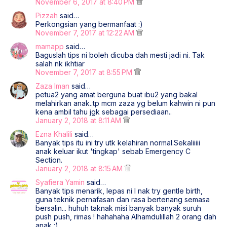
November 6, 2017 at 8:40 PM
Pizzah
said…
Perkongsian yang bermanfaat :)
November 7, 2017 at 12:22 AM
mamapp
said…
Baguslah tips ni boleh dicuba dah mesti jadi ni. Tak
salah nk ikhtiar
November 7, 2017 at 8:55 PM
Zaza Iman
said…
petua2 yang amat berguna buat ibu2 yang bakal
melahirkan anak..tp mcm zaza yg belum kahwin ni pun
kena ambil tahu jgk sebagai persediaan..
January 2, 2018 at 8:11 AM
Ezna Khalili
said…
Banyak tips itu ini try utk kelahiran normal.Sekaliiiii
anak keluar ikut 'tingkap' sebab Emergency C
Section.
January 2, 2018 at 8:15 AM
Syafiera Yamin
said…
Banyak tips menarik, lepas ni I nak try gentle birth,
guna teknik pernafasan dan rasa bertenang semasa
bersalin... huhuh taknak misi banyak banyak suruh
push push, rimas ! hahahaha Alhamdulillah 2 orang dah
anak :)