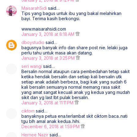
MaisarahSidi
said…
Tips yang bagus untuk ibu yang bakal melahirkan
bayi. Terima kasih berkongsi.
www.maisarahsidi.com
January 3, 2018 at 8:18 AM
dboystudio
said…
bagusnya banyak info dan share post nie. lelaki juga
perlu tahu untuk masa akan datang.
January 3, 2018 at 3:25 PM
seri wangi
said…
Bersalin normal ataupun cara pembedahan tetap sakit
ketika hendak bersalin dan setiap kali bersalin utk
setiap anak adalah berbeza, bagi kak yang sudah 6
kali bersalin semuanya normal memang rasa sakit
yang amat sangat kecuali anak yg kedua yang mudah
sikit dan yg last lbt pulak bersalin.
January 3, 2018 at 11:11 PM
ciktom
said…
banyaknya petua ena.terlambat skit ciktom baca..nati
tgu blh amal anak kedua..hihi.
December 6, 2018 at 1:59 PM
Hernee Nazir
said…