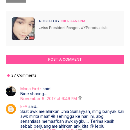
POSTED BY
CIK PUAN ENA
ℳiss President Ranger ℳYPeroduaclub
POST A COMMENT
27 Comments
Maria Firdz
said…
Nice sharing...
November 6, 2017 at 6:46 PM
EFA
said…
Saat awk melahirkan Dhia Sumayyah, mmg banyak kali
awk minta maaf 😂 sehingga ke hari ini, abg
senantiasa memaafkan awk sygku.... Terima kasih
sebab berjuang melahirkan ank kita 😘 lebiu