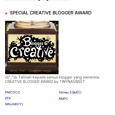
SPECIAL CREATIVE BLOGGER AWARD
d(^_^)b Tahniah kepada semua blogger yang menerima
CREATIVE BLOGGER AWARD by TINYNASWEET
PMCOCC
ᴛɪɴʏ𝐧𝒶Ｓᗯ𝐞ᗴⓣ
EFA
RMPC
NINJABOYz