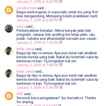
January 2, 2018 at 4:02 PM
penaberkala
said…
Bagus perkongsian ni especially untuk ibu yang first
time mengandung. Memasing boleh praktikkan nanti
January 2, 2018 at 6:38 PM
miera
said…
Perbanyakkan berjalan.. Miera banyak jalan bila
pregnant.. sampai dah spotting but tetap jalan.. laju
pulak.. hahaha and alhamdulilah bersalin pun cepat...
January 2, 2018 at 7:45 PM
Bella Jamal
said…
Bagus tip-tips ni semua. Apa-pun mesti nak amalkan
benda-benda yang baik. Bakal ibu bolehlah cuba tip
berkesan ni kan. Tq kongsikan kat sini.
January 2, 2018 at 7:46 PM
Bella Jamal
said…
Bagus tip-tips ni semua. Apa-pun mesti nak amalkan
benda-benda yang baik. Bakal ibu bolehlah cuba tip
berkesan ni kan. Tq kongsikan kat sini.
January 2, 2018 at 7:46 PM
ANZ
said…
Seronok baca pengalaman" ibu bersalin ni. Thanks
for sharing
January 2, 2018 at 9:12 PM