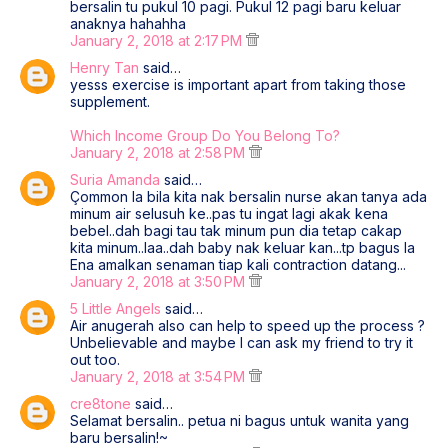
bersalin tu pukul 10 pagi. Pukul 12 pagi baru keluar
anaknya hahahha
January 2, 2018 at 2:17 PM
Henry Tan
said…
yesss exercise is important apart from taking those
supplement.
Which Income Group Do You Belong To?
January 2, 2018 at 2:58 PM
Suria Amanda
said…
Çommon la bila kita nak bersalin nurse akan tanya ada
minum air selusuh ke..pas tu ingat lagi akak kena
bebel..dah bagi tau tak minum pun dia tetap cakap
kita minum..laa..dah baby nak keluar kan...tp bagus la
Ena amalkan senaman tiap kali contraction datang...
January 2, 2018 at 3:50 PM
5 Little Angels
said…
Air anugerah also can help to speed up the process ?
Unbelievable and maybe I can ask my friend to try it
out too.
January 2, 2018 at 3:54 PM
cre8tone
said…
Selamat bersalin.. petua ni bagus untuk wanita yang
baru bersalin!~