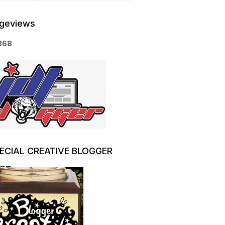
geviews
8
6
8
ECIAL CREATIVE BLOGGER
RD