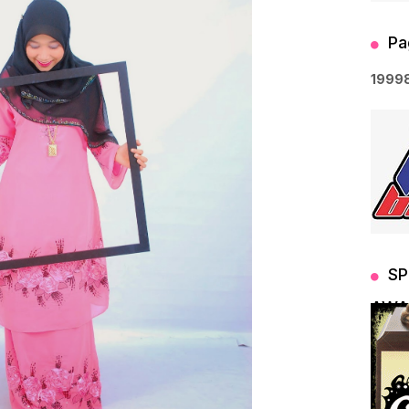
Pa
1
9
9
9
SP
AWA