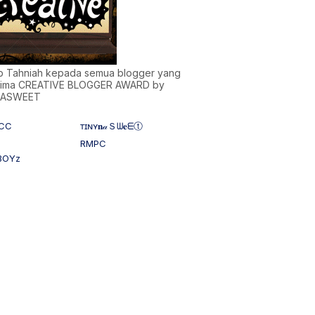
)b Tahniah kepada semua blogger yang
ima CREATIVE BLOGGER AWARD by
NASWEET
CC
ᴛɪɴʏ𝐧𝒶Ｓᗯ𝐞ᗴⓣ
RMPC
BOYz