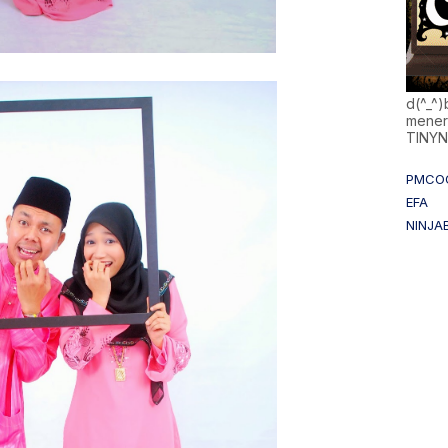
d(^_^
mener
TINY
PMCO
EFA
NINJA