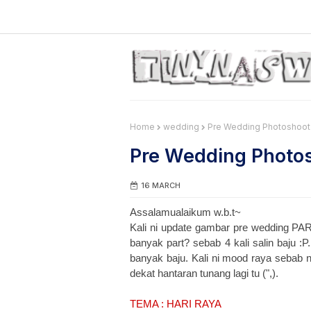
Home
wedding
Pre Wedding Photoshoot | 
Pre Wedding Photosh
16 MARCH
Assalamualaikum w.b.t~
Kali ni update gambar pre wedding PAR
banyak part? sebab 4 kali salin baju :
banyak baju. Kali ni mood raya sebab n
dekat hantaran tunang lagi tu (",).
TEMA : HARI RAYA